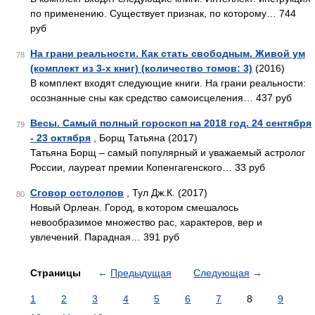
по применению. Существует признак, по которому… 744
руб
На грани реальности. Как стать свободным. Живой ум
78
(комплект из 3-х книг) (количество томов: 3)
(2016)
В комплект входят следующие книги. На грани реальности:
осознанные сны как средство самоисцеления… 437 руб
Весы. Самый полный гороскоп на 2018 год. 24 сентября
79
- 23 октября
, Борщ Татьяна (2017)
Татьяна Борщ – самый популярный и уважаемый астролог
России, лауреат премии Копенгагенского… 33 руб
Сговор остолопов
, Тул Дж.К. (2017)
80
Новый Орлеан. Город, в котором смешалось
невообразимое множество рас, характеров, вер и
увлечений. Парадная… 391 руб
Страницы
←
Предыдущая
Следующая
→
1
2
3
4
5
6
7
8
9