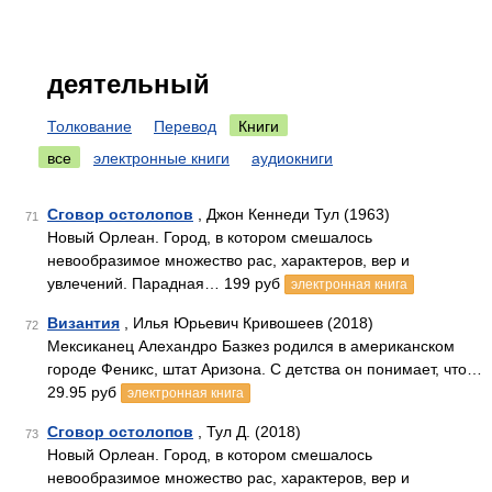
деятельный
Толкование
Перевод
Книги
все
электронные книги
аудиокниги
Сговор остолопов
, Джон Кеннеди Тул (1963)
71
Новый Орлеан. Город, в котором смешалось
невообразимое множество рас, характеров, вер и
увлечений. Парадная… 199 руб
электронная книга
Византия
, Илья Юрьевич Кривошеев (2018)
72
Мексиканец Алехандро Базкез родился в американском
городе Феникс, штат Аризона. С детства он понимает, что…
29.95 руб
электронная книга
Сговор остолопов
, Тул Д. (2018)
73
Новый Орлеан. Город, в котором смешалось
невообразимое множество рас, характеров, вер и